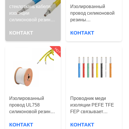
КАЧЕСТВА
стеклоткань кабеля
Изолированный
изоляции
провод силиконовой
СВЯЖИТЕСЬ
силиконовой резины
резины
24awg UL3122 села
используемый в
МЫ
КОНТАКТ
КОНТАКТ
на мель
бытовой технике/
освещении/
СПРОСИТЕ
подогревателе
HOT
залуживал провода
ЦИТАТУ
медной высокой
температуры
электрические
КАРТА
САЙТА
Изолированный
Проводник меди
PRIVACY
провод UL758
изоляции PEFE TFE
POLICY
силиконовой резины
FEP связывает
VDE 18AWG для
проволокой 32AWG
КОНТАКТ
КОНТАКТ
машины кофе
UL758