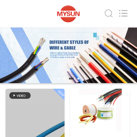
Mysun
Insulation
Materials
Co.,
Ltd..
All
Rights
Reserved.
ДОМ
ПРОДУКТЫ
О
НАС
NEW
ПУТЕШЕСТВИЕ
ФАБРИКИ
ПРОВЕРКА