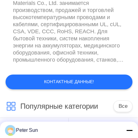
Materials Co., Ltd. занимается
производством, продажей и торговлей
высокотемпературными проводами и
кабелями, сертифицированными UL, cUL,
CSA, VDE, CCC, RoHS, REACH. Для
бытовой техники, систем накопления
энергии на аккумуляторах, медицинского
оборудования, офисной техники,
промышленного оборудования, станков,
двигателей и генераторов. Компания
последовательно работает в соответствии
с международными стандартами ISO9001,
КОНТАКТНЫЕ ДАННЫЕ!
ISO14001 и автомобильной
сертификацией IATF16949.Система
менеджмента, придерживающаяся бизнес-
Популярные категории
Все
философии «команда, сервис, инновации
и ответс...
Гибкий
Изолированный
Peter Sun
изолированный
провод силикона