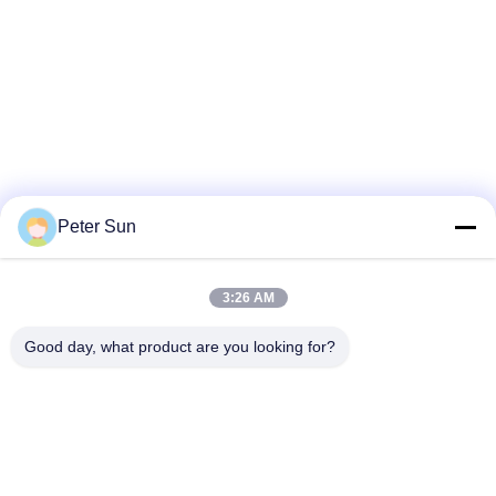
КАЧЕСТВА
СВЯЖИТЕСЬ
МЫ
СПРОСИТЕ
ЦИТАТУ
Peter Sun
КАРТА
3:26 AM
САЙТА
loading...
Good day, what product are you looking for?
Популярные категории
PRIVACY
Все
POLICY
Гибкий
Изолированный
изолированный