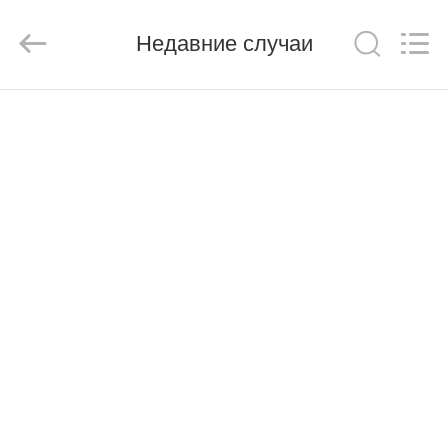
Mysun
Insulation
Materials
Недавние случаи
Co.,
Ltd..
All
Rights
Reserved.
ДОМ
ПРОДУКТЫ
О
НАС
ПУТЕШЕСТВИЕ
ФАБРИКИ
ПРОВЕРКА