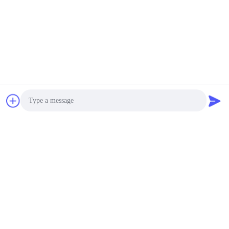
провод силикона
провод
Медная проволока
изолированная
Кабель для батареи
стеклотканью
Изолированный
Провод соединения
провод тефлона
СЛПЭ
Изолированный
Оплетенный провод
провод силиконовой
стеклоткани
резины
Photo
Video Call
Audio Call
Подпишитесь