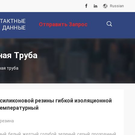
Russian
ТАКТНЫЕ
Отправить Запрос
ДАННЫЕ
描
ая Труба
ая труба
述
силиконовой резины гибкой изоляционной
температурный
резина
ный, белый, желтый, голубой, зеленый, серый, прозрачный