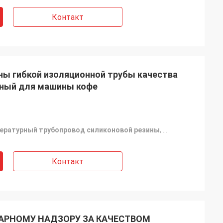
Контакт
уды
компания, люди
 продукты очень
ны гибкой изоляционной трубы качества
ный для машины кофе
ратурный трубопровод силиконовой резины
,
высокотемперат
Контакт
АРНОМУ НАДЗОРУ ЗА КАЧЕСТВОМ