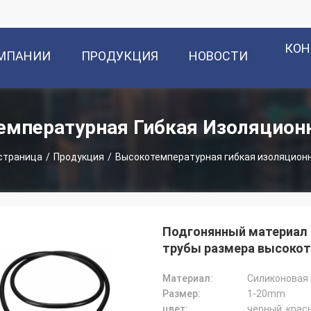
КОН
ОМПАНИИ
ПРОДУКЦИЯ
НОВОСТИ
емпературная Гибкая Изоляционн
страница
/
Продукция
/
Высокотемпературная гибкая изоляционн
Подгонянный материал 
трубы размера высоко
Материал:
Силиконовая 
Размер:
1-20mm
цвет:
черный, крас