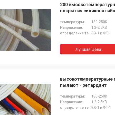
200 высокотемпературн
покрытия силикона гиб
температуры:
180-250К
Напряжение:
1.2-2.5КВ
определение температуры воспламенения:
ВВ-1 и ФТ-1
Лучшая Цена
высокотемпературные ги
пылают - ретардант
температуры:
180-250К
Напряжение:
1.2-2.5КВ
определение температуры воспламенения:
ВВ-1 и ФТ-1