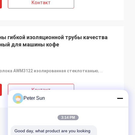
Контакт
ны гибкой изоляционной трубы качества
ный для машины кофе
олока AWM3122 изолированная стеклотканью
,
Резиновая залу
Контакт
Peter Sun
3:14 PM
Good day, what product are you looking 