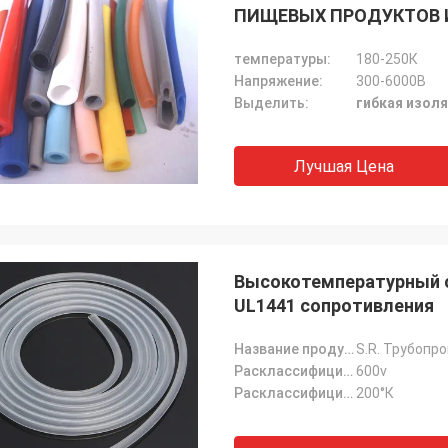
ПИЩЕВЫХ ПРОДУКТОВ 
высокотемпературную г
температуры:
180-250К
высокотемпературный р
Напряжение:
300-6000В
Выделить:
гибкая изол
Лучшая Цена
Высокотемпературный с
UL1441 сопротивления
Название продукта:
S.R. Трубопр
Расклассифицированное напряжение тока:
600v
Расклассифицированная температура:
200°К