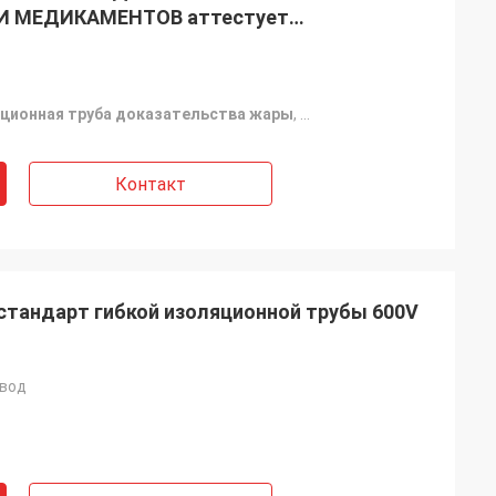
И МЕДИКАМЕНТОВ аттестует
ибкую изоляционную трубу/
укав провода
яционная труба доказательства жары
,
высокотемпературная в
Контакт
тандарт гибкой изоляционной трубы 600V
овод