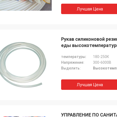
Лучшая Цена
Диего Куэллар
Мюллер Р
товары главны в качестве
Мысун очень хорошая 
нном с тем из других
очень добросердечно,
Рукав силиконовой рези
овителей.
очень хорошо!
еды высокотемператур
температуры:
180-250К
Напряжение:
300-6000В
Выделить:
Высокотемпе
Лучшая Цена
УПРАВЛЕНИЕ ПО САНИТ