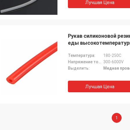
Лучшая Цена
Рукав силиконовой рези
еды высокотемператур
Температура:
180-250C
Напряжение тока:
300-6000V
Выделить:
Медная пров
Лучшая Цена
1