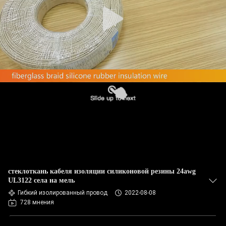
КАЧЕСТВА
СВЯЖИТЕСЬ
МЫ
СПРОСИТЕ
ЦИТАТУ
КАРТА
САЙТА
стеклоткань кабеля изоляции силиконовой резины 24awg
PRIVACY
UL3122 села на мель
Гибкий изолированный провод
2022-08-08
POLICY
728 мнения