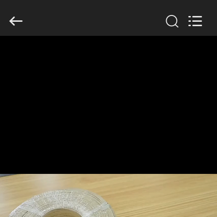
Mysun
Insulation
Materials
Co.,
Ltd..
All
Rights
Reserved.
ДОМ
ПРОДУКТЫ
О
НАС
ПУТЕШЕСТВИЕ
ФАБРИКИ
ПРОВЕРКА