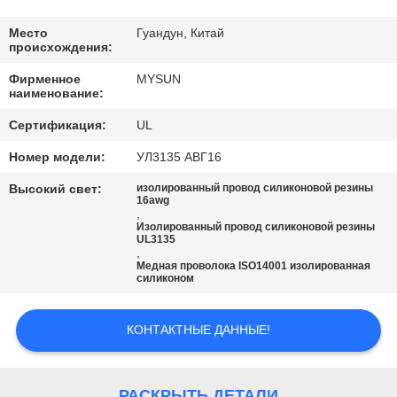
КАЧЕСТВА
Место
Гуандун, Китай
происхождения:
СВЯЖИТЕСЬ
Фирменное
MYSUN
МЫ
наименование:
Сертификация:
UL
СПРОСИТЕ
Номер модели:
УЛ3135 АВГ16
ЦИТАТУ
Высокий свет:
изолированный провод силиконовой резины
16awg
,
КАРТА
Изолированный провод силиконовой резины
UL3135
,
САЙТА
Медная проволока ISO14001 изолированная
силиконом
PRIVACY
КОНТАКТНЫЕ ДАННЫЕ!
POLICY
РАСКРЫТЬ ДЕТАЛИ