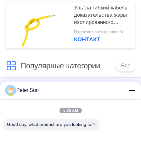
Ультра гибкий кабель
доказательства жары
изолированного
провода силикона для
Подлежит обсуждению MOQ:5000 шт
бытовой техники
КОНТАКТ
УЛ3135
Популярные категории
Все
Гибкий
Изолированный
Peter Sun
изолированный
провод силикона
провод
5:35 AM
Медная проволока
Good day, what product are you looking for?
изолированная
Кабель для батареи
стеклотканью