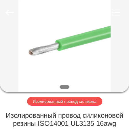
Mysun
Insulation
Materials
Co.,
Ltd..
All
Rights
Reserved.
ДОМ
ПРОДУКТЫ
О
НАС
ПУТЕШЕСТВИЕ
ФАБРИКИ
Изолированный провод силикона
Изолированный провод силиконовой
ПРОВЕРКА
резины ISO14001 UL3135 16awg