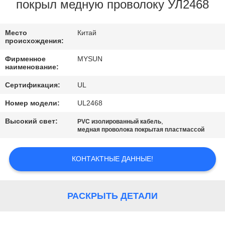
КАЧЕСТВА
покрыл медную проволоку УЛ2468
СВЯЖИТЕСЬ
Место
Китай
происхождения:
МЫ
Фирменное
MYSUN
наименование:
СПРОСИТЕ
Сертификация:
UL
ЦИТАТУ
Номер модели:
UL2468
Высокий свет:
,
PVC изолированный кабель
КАРТА
медная проволока покрытая пластмассой
САЙТА
КОНТАКТНЫЕ ДАННЫЕ!
PRIVACY
POLICY
РАСКРЫТЬ ДЕТАЛИ