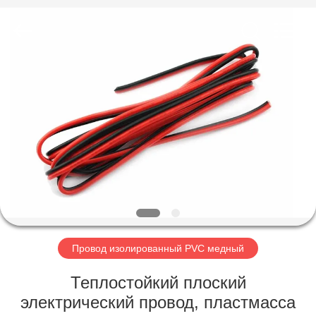
Mysun
Insulation
Materials
Co.,
Ltd..
All
Rights
Reserved.
ДОМ
ПРОДУКТЫ
О
НАС
ПУТЕШЕСТВИЕ
ФАБРИКИ
Провод изолированный PVC медный
Теплостойкий плоский
ПРОВЕРКА
электрический провод, пластмасса