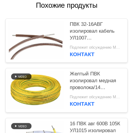
Похожие продукты
ПВК 32-16АВГ
изолировал кабель
УЛ1007
доказательства жары
Подлежит обсуждению MOQ:5000 шт
медной проволоки
КОНТАКТ
электрический
Желтый ПВК
изолировал медная
проволока/14
ексцентриситет
Подлежит обсуждению MOQ:5000 шт
провода Авг
КОНТАКТ
электрических
УЛ1015 низкий
16 ПВК авг 600В 105К
УЛ1015 изолировал