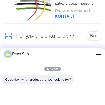
кабель соединения
медной проволоки
Подлежит обсуждению MOQ:5000 шт
КОНТАКТ
Популярные категории
Все
Гибкий
Изолированный
Peter Sun
изолированный
провод силикона
провод
6:35 AM
Медная проволока
Good day, what product are you looking for?
изолированная
Кабель для батареи
стеклотканью
Изолированный
Провод соединения