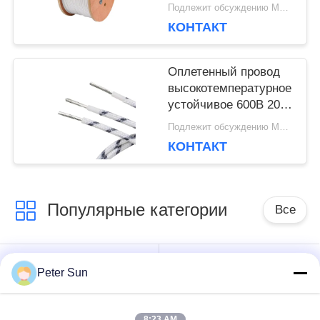
стеклоткани изоляции
Подлежит обсуждению MOQ:5000 шт
силикона
КОНТАКТ
аттестованное ВДЭ
Оплетенный провод
высокотемпературное
устойчивое 600В 200К
УЛ3071 стеклоткани
Подлежит обсуждению MOQ:5000 шт
силиконовой резины
КОНТАКТ
Популярные категории
Все
Гибкий
Изолированный
Peter Sun
изолированный
провод силикона
провод
8:23 AM