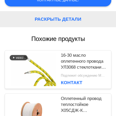
КОНТАКТНЫЕ ДАННЫЕ!
САЙТА
РАСКРЫТЬ ДЕТАЛИ
PRIVACY
POLICY
Похожие продукты
16-30 масло
оплетенного провода
УЛ3068 стеклоткани
Авг
Подлежит обсуждению MOQ:5000 шт
высокотемпературное
КОНТАКТ
аттестованное УЛ
анти-
Оплетенный провод
теплостойкое
Х05СДЖ-К